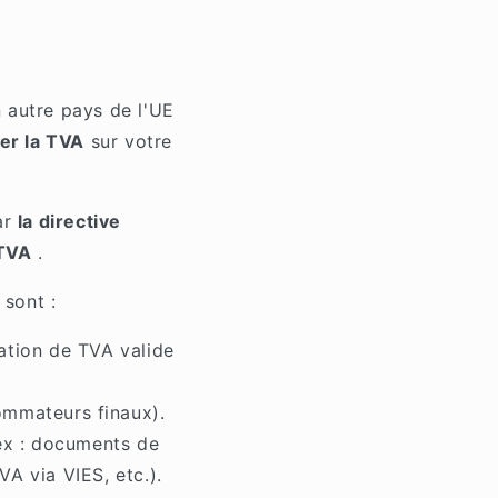
 autre pays de l'UE
er la TVA
sur votre
ar
la directive
 TVA
.
 sont :
cation de TVA valide
ommateurs finaux).
ex : documents de
VA via VIES, etc.).