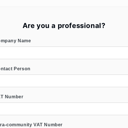
Are you a professional?
Company Name
ontact Person
VAT Number
ntra-community VAT Number