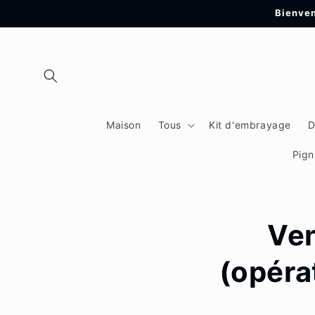
et
Bienven
passer
au
contenu
Maison
Tous
Kit d'embrayage
D
Pign
Ven
(opéra