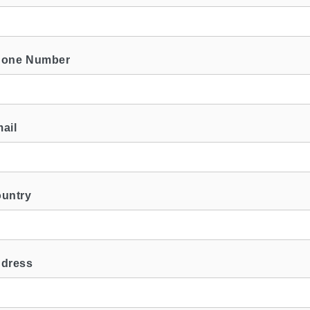
Phone Number
mail
ountry
ddress