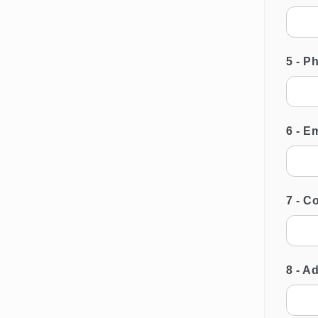
5 - 
6 - E
7 - C
8 - A