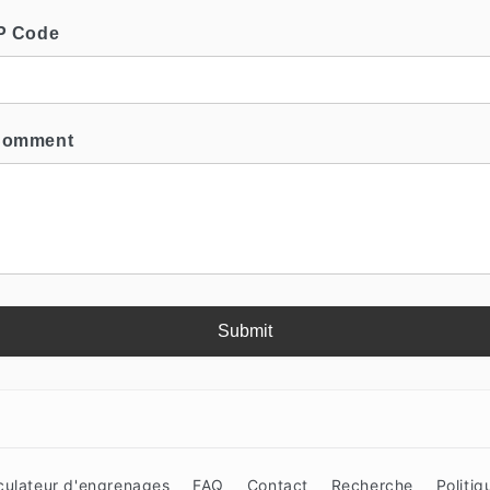
IP Code
 Comment
Submit
culateur d'engrenages
FAQ
Contact
Recherche
Politiq