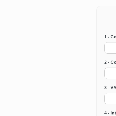
1 - 
2 - C
3 - 
4 - I