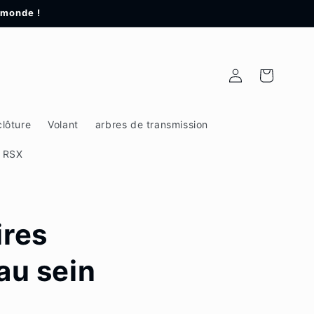
 monde !
Connexion
Panier
clôture
Volant
arbres de transmission
e RSX
ires
au sein