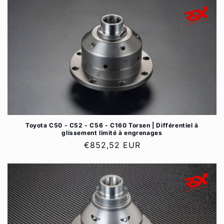
Toyota C50 - C52 - C56 - C160 Torsen | Différentiel à
glissement limité à engrenages
Prix
€852,52 EUR
habituel