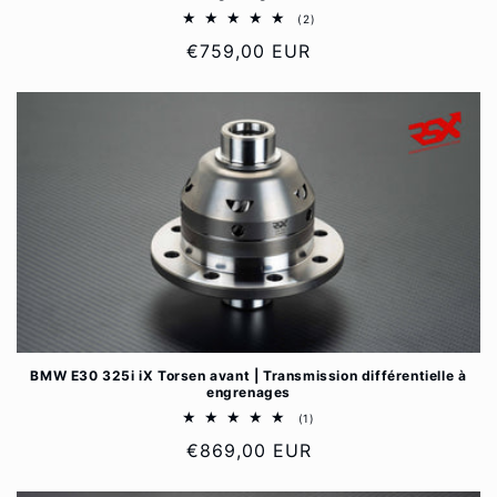
2
(2)
total
Prix
€759,00 EUR
des
critiques
habituel
BMW E30 325i iX Torsen avant | Transmission différentielle à
engrenages
1
(1)
total
Prix
€869,00 EUR
des
critiques
habituel