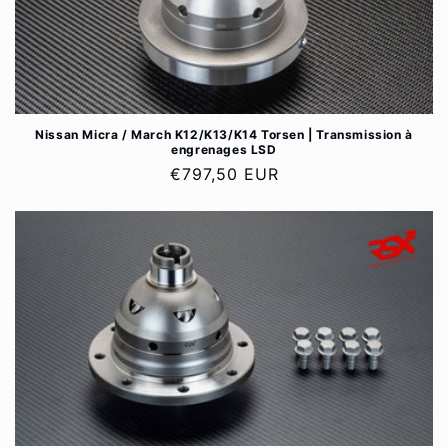
Nissan Micra / March K12/K13/K14 Torsen | Transmission à
engrenages LSD
Prix
€797,50 EUR
habituel