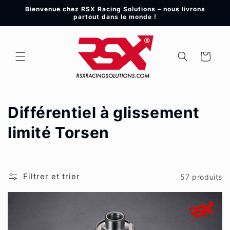
et
Bienvenue chez RSX Racing Solutions – nous livrons
passer
partout dans le monde !
au
contenu
Panier
C
Différentiel à glissement
o
limité Torsen
l
l
Filtrer et trier
57 produits
e
c