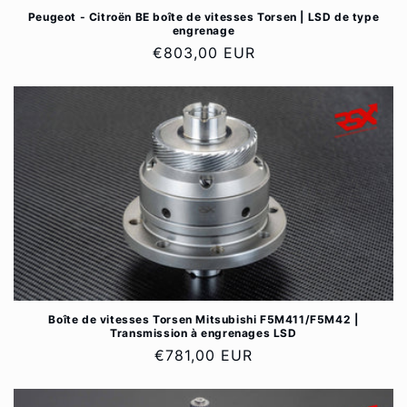
Peugeot - Citroën BE boîte de vitesses Torsen | LSD de type
engrenage
Prix
€803,00 EUR
habituel
Boîte de vitesses Torsen Mitsubishi F5M411/F5M42 |
Transmission à engrenages LSD
Prix
€781,00 EUR
habituel