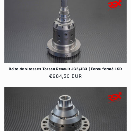
Boîte de vitesses Torsen Renault JC5/JB3 | Écrou fermé LSD
Prix
€984,50 EUR
habituel