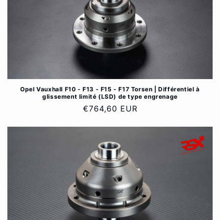
t
i
o
n
:
Opel Vauxhall F10 - F13 - F15 - F17 Torsen | Différentiel à
glissement limité (LSD) de type engrenage
Prix
€764,60 EUR
habituel