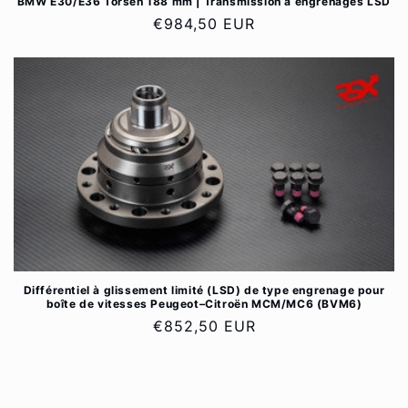
BMW E30/E36 Torsen 188 mm | Transmission à engrenages LSD
Prix
€984,50 EUR
habituel
Différentiel à glissement limité (LSD) de type engrenage pour
boîte de vitesses Peugeot–Citroën MCM/MC6 (BVM6)
Prix
€852,50 EUR
habituel