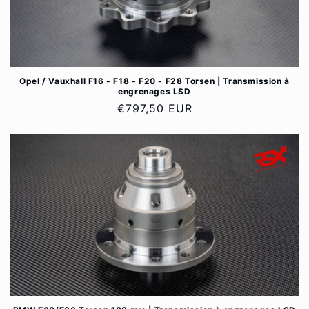
Opel / Vauxhall F16 - F18 - F20 - F28 Torsen | Transmission à
engrenages LSD
Prix
€797,50 EUR
habituel