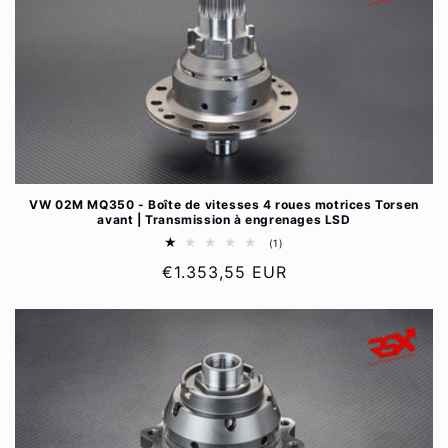
VW 02M MQ350 - Boîte de vitesses 4 roues motrices Torsen
avant | Transmission à engrenages LSD
1
(1)
total
Prix
€1.353,55 EUR
des
critiques
habituel