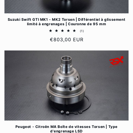
Suzuki Swift GTI MK1 - MK2 Torsen | Différentiel à glissement
limité à engrenages | Couronne de 95 mm
1
(1)
total
Prix
€803,00 EUR
des
critiques
habituel
Peugeot - Citroën MA Boîte de vitesses Torsen | Type
d'engrenage LSD