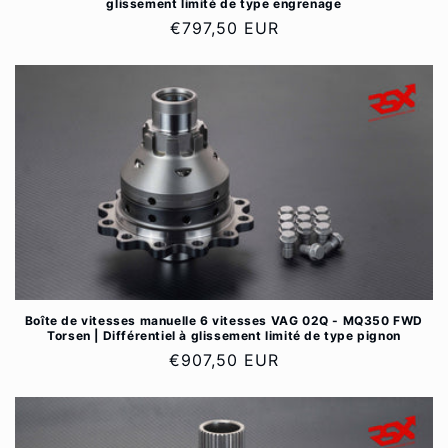
glissement limité de type engrenage
Prix
€797,50 EUR
habituel
Boîte de vitesses manuelle 6 vitesses VAG 02Q - MQ350 FWD
Torsen | Différentiel à glissement limité de type pignon
Prix
€907,50 EUR
habituel